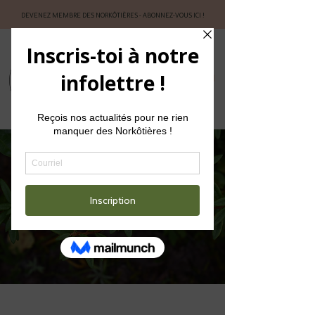
DEVENEZ MEMBRE DES NORKÔTIÈRES - ABONNEZ-VOUS ICI !