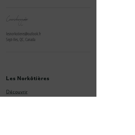
Coordonnées
lesnorkotieres@outlook.fr
Sept-Iles, QC, Canada
Les Norkôtières
Découvrir
Notre équipe
Événements et activités
Boutique
Politiques