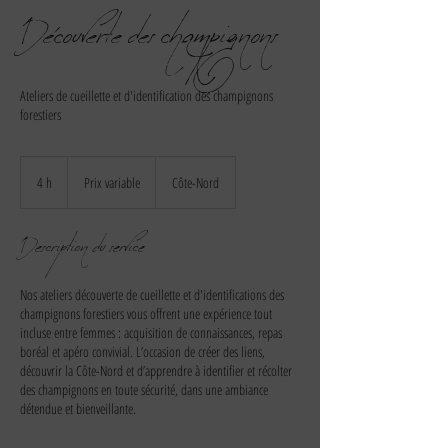
Découverte des champignons
Ateliers de cueillette et d'identification des champignons
forestiers
Prix
variable
4 h
4
Prix variable
Côte-Nord
h
Description du service
Nos ateliers découverte de cueillette et d'identifications des
champignons forestiers vous offrent une expérience tout
incluse entre femmes : acquisition de connaissances, repas
boréal et apéro convivial. L’occasion de créer des liens,
découvrir la Côte-Nord et d’apprendre à identifier et récolter
des champignons en toute sécurité, dans une ambiance
détendue et bienveillante.