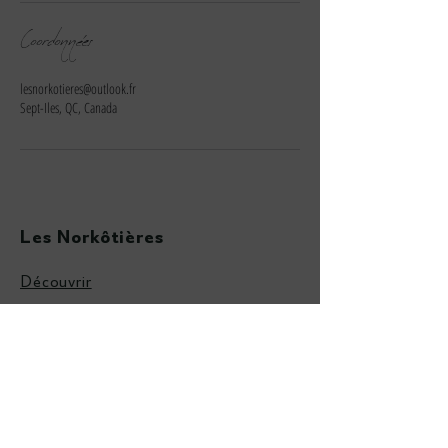
Coordonnées
lesnorkotieres@outlook.fr
Sept-Iles, QC, Canada
Les Norkôtières
Découvrir
Notre équipe
Événements et activités
Boutique
Politiques