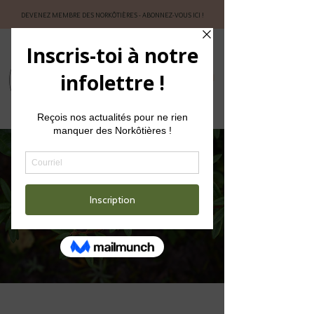
DEVENEZ MEMBRE DES NORKÔTIÈRES - ABONNEZ-VOUS ICI !