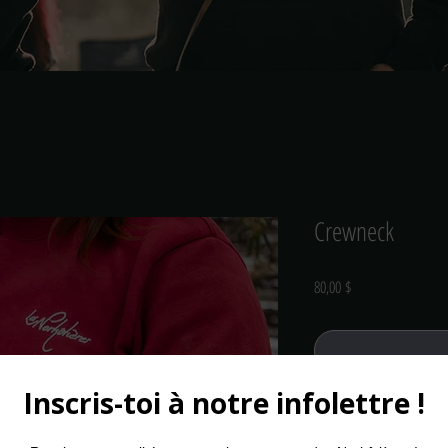
Crewneck
Prix
80,00 $