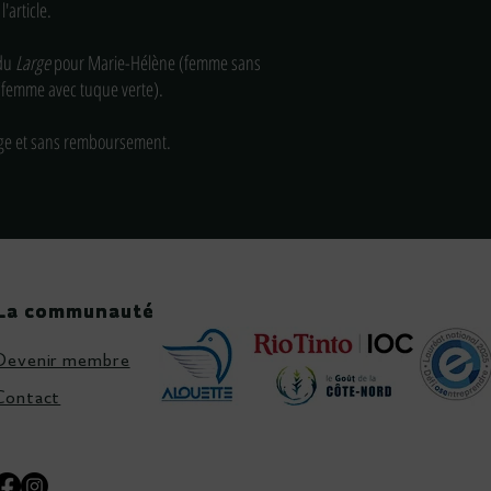
'article.
 du
Large
pour Marie-Hélène (femme sans
(femme avec tuque verte).
e et sans remboursement.
La communauté
La communauté
Devenir membre
Contact