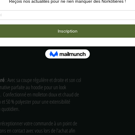
uré
: Avec sa coupe régulière et droite et son col
rnative parfaite au hoodie pour un look
n. Confectionné en molleton doux et chaud de
 et 50 % polyester pour une extensibilité
u quotidien.
de réceptionner votre commande à un point de
ons en contact avec vous lors de l'achat afin