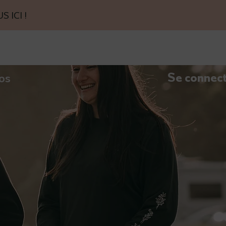
ICI !
Se connec
os