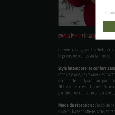
Crewneck bourgogne Les Norkôtières.
Imprimés de plantes sur la manche.
Style intemporel et confort ass
rond classique, ce crewneck est l’alte
décontracté et polyvalent au quotidie
300 GSM, ce crewneck allie 50 % coton
parfaite et un confort incomparable a
Mode de réception :
Possibilité 
chute ou livraison offerte. Nous entrer